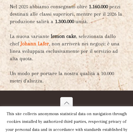
Nel 2025 abbiamo consegnato oltre
1.160.000
pezzi
destinati alle classi superiori, mentre per il 2026 la
produzione salirà a
1.300.000
unità.
La nuova variante
lemon cake
, selezionata dallo
chef
Johann Lafer
, non arriverà nei negozi: è una
linea sviluppata esclusivamente per il servizio ad
alta quota.
Un modo per portare la nostra qualità a 10.000
metri d'altezza.
This site collects anonymous statistical data on navigation through
© 2015 Rizzati Ferrara srl - Via Virginia Woolf,
cookies installed by authorized third parties, respecting privacy of
16/A - 44124 Ferrara. C.F. 01941570382 - Tutti i
your personal data and in accordance with standards established by
diritti riservati